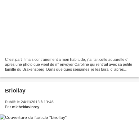
C' est parti ! mais contrairement à mon habitude, j' ai fait cette aquarelle d'
après une photo que vient de m' envoyer Caroline qui rentrait avec sa petite
famille du Drakensberg. Dans quelques semaines, je les fairai d' après
nature ! J' ai utilsé pour...
Briollay
Publié le 24/11/2013 à 13:46
Par
micheldavinroy