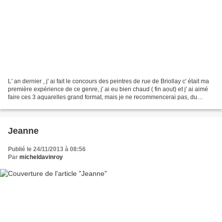
L' an dernier , j' ai fait le concours des peintres de rue de Briollay c' était ma
première expérience de ce genre, j' ai eu bien chaud ( fin aout) et j' ai aimé
faire ces 3 aquarelles grand format, mais je ne recommencerai pas, du
moins à Briollay !
Jeanne
Publié le 24/11/2013 à 08:56
Par
micheldavinroy