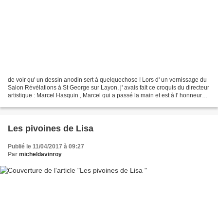
de voir qu' un dessin anodin sert à quelquechose ! Lors d' un vernissage du
Salon Révélations à St George sur Layon, j' avais fait ce croquis du directeur
artistique : Marcel Hasquin , Marcel qui a passé la main et est à l' honneur
cette année . Ce matin...
Les pivoines de Lisa
Publié le 11/04/2017 à 09:27
Par
micheldavinroy