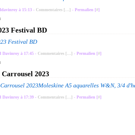
ldavinroy à 15:13 -
Commentaires [
…
]
- Permalien [
#
]
3
023 Festival BD
l Davinroy à 17:45 -
Commentaires [
…
]
- Permalien [
#
]
3
e Carrousel 2023
Moleskine A5 aquarelles W&N, 3/4 d'h
l Davinroy à 17:39 -
Commentaires [
…
]
- Permalien [
#
]