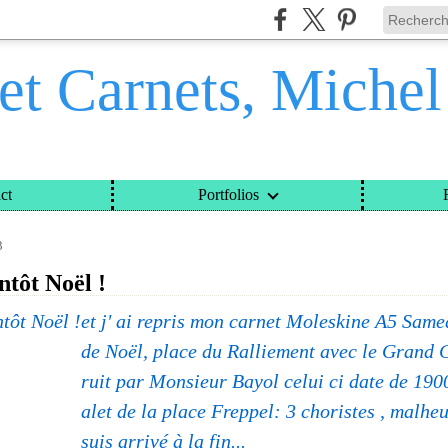
et Carnets, Miche
ct
Portfolios
ETS, MICHEL DAVINROY
>
CATEGORIES
>
VOYAGES ET CARNETS, MICHEL DAVINROY
3
ntôt Noël !
et j' ai repris mon carnet Moleskine A5 Sam
de Noël, place du Ralliement avec le Grand 
ruit par Monsieur Bayol celui ci date de 190
alet de la place Freppel: 3 choristes , malhe
suis arrivé à la fin...