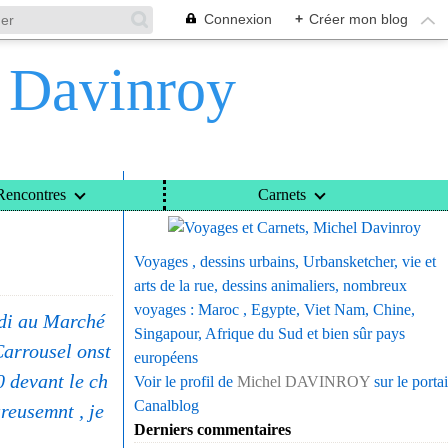
Connexion
+
Créer mon blog
l Davinroy
Voyages et Carnets, Michel Davinroy
Rencontres
Carnets
Voyages , dessins urbains, Urbansketcher, vie et
arts de la rue, dessins animaliers, nombreux
voyages : Maroc , Egypte, Viet Nam, Chine,
edi au Marché
Singapour, Afrique du Sud et bien sûr pays
Carrousel onst
européens
0 devant le ch
Voir le profil de
Michel DAVINROY
sur le portai
Canalblog
ureusemnt , je
Derniers commentaires