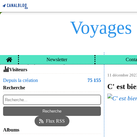
Voyages 
Home
Newsletter
Conta
VOYAGES ET CARN
Contacter le propriétaire du blog
Visiteurs
11 décembre 202
Depuis la création
75 155
C' est bie
Recherche
Flux RSS
Albums