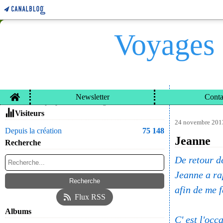
Voyages 
Home
Newsletter
Conta
VOYAGES ET CARN
Contacter le propriétaire du blog
Visiteurs
24 novembre 201
Depuis la création
75 148
Jeanne
Recherche
De retour 
Jeanne a ra
afin de me f
Flux RSS
Albums
C' est l'occ