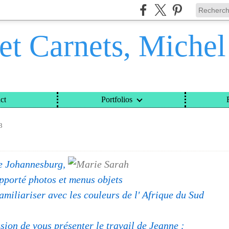
et Carnets, Miche
ct
Portfolios
ETS, MICHEL DAVINROY
>
CATEGORIES
>
JEANNE
3
de Johannesburg,
pporté photos et menus objets
amiliariser avec les couleurs de l' Afrique du Sud
asion de vous présenter le travail de Jeanne :