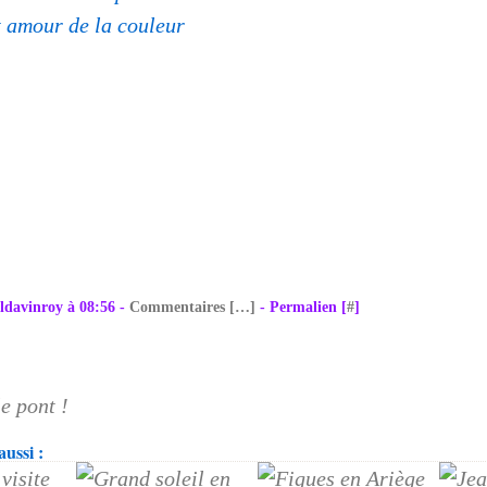
et amour de la couleur
ldavinroy à 08:56 -
Commentaires [
…
]
- Permalien [
#
]
le pont !
ussi :