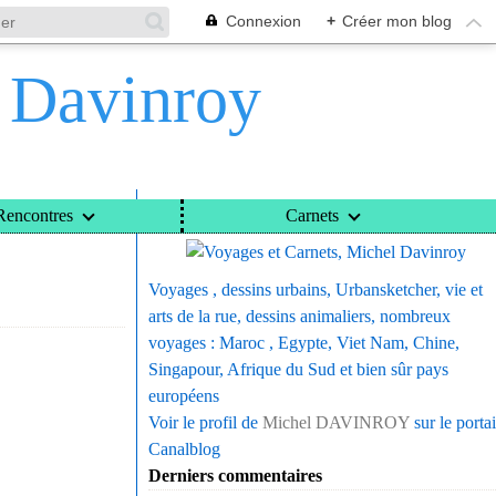
Connexion
+
Créer mon blog
l Davinroy
Voyages et Carnets, Michel Davinroy
Rencontres
Carnets
Voyages , dessins urbains, Urbansketcher, vie et
arts de la rue, dessins animaliers, nombreux
voyages : Maroc , Egypte, Viet Nam, Chine,
Singapour, Afrique du Sud et bien sûr pays
européens
Voir le profil de
Michel DAVINROY
sur le portai
Canalblog
Derniers commentaires