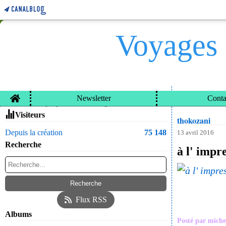
Voyages 
Home
Newsletter
Conta
VOYAGES ET CARN
Contacter le propriétaire du blog
Visiteurs
thokozani
Depuis la création
75 148
13 avril 2016
Recherche
à l' impr
Flux RSS
Albums
Posté par miche