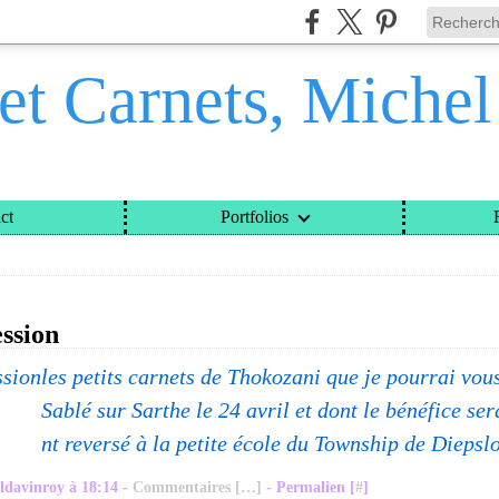
et Carnets, Miche
ct
Portfolios
ETS, MICHEL DAVINROY
>
CATEGORIES
>
THOKOZANI
ession
les petits carnets de Thokozani que je pourrai vou
Sablé sur Sarthe le 24 avril et dont le bénéfice se
nt reversé à la petite école du Township de Diepsl
ldavinroy à 18:14 -
Commentaires [
…
]
- Permalien [
#
]