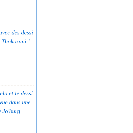
avec des dessi
 Thokozani !
la et le dessi
 vue dans une
à Jo'burg