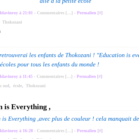
allé à la petite école
ldavinroy à 21:01 -
Commentaires [
…
]
- Permalien [
#
]
,
Thokozani
5
 retrouverai les enfants de Thokozani ! "Education is eve
 écoles pour tous les enfants du monde !
ldavinroy à 11:45 -
Commentaires [
…
]
- Permalien [
#
]
u sud
,
école
,
Thokozani
 is Everything ,
avec plus de couleur ! cela manquait de
ldavinroy à 16:28 -
Commentaires [
…
]
- Permalien [
#
]