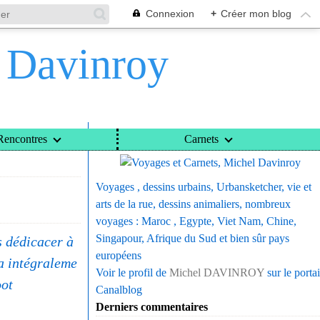
Connexion
+
Créer mon blog
l Davinroy
Voyages et Carnets, Michel Davinroy
Rencontres
Carnets
Voyages , dessins urbains, Urbansketcher, vie et
arts de la rue, dessins animaliers, nombreux
voyages : Maroc , Egypte, Viet Nam, Chine,
Singapour, Afrique du Sud et bien sûr pays
s dédicacer à
européens
ra intégraleme
Voir le profil de
Michel DAVINROY
sur le portai
oot
Canalblog
Derniers commentaires