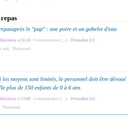
 repas
après le "pap" : une poire et un gobelet d'eau
ldavinroy à 16:24 -
Commentaires [
…
]
- Permalien [
#
]
u sud
,
Thokozani
i les moyens sont limités, le personnel doit être dévoué 
lle plus de 150 enfants de 0 à 6 ans
ldavinroy à 13:00 -
Commentaires [
…
]
- Permalien [
#
]
,
Thokozani