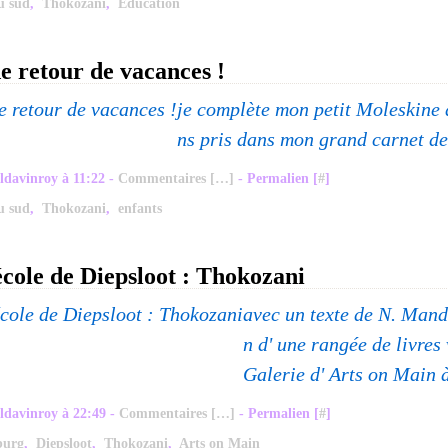
u sud
,
Thokozani
,
Education
e retour de vacances !
je complète mon petit Moleskine 
ns pris dans mon grand carnet de
ldavinroy à 11:22 -
Commentaires [
…
]
- Permalien [
#
]
u sud
,
Thokozani
,
enfants
 école de Diepsloot : Thokozani
avec un texte de N. Mande
n d' une rangée de livres
Galerie d' Arts on Main 
ldavinroy à 22:49 -
Commentaires [
…
]
- Permalien [
#
]
burg
,
Diepsloot
,
Thokozani
,
Arts on Main