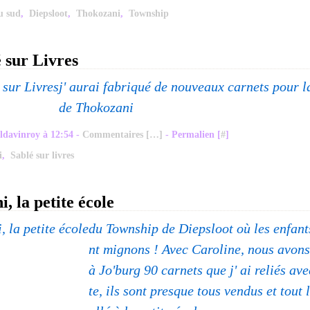
u sud
,
Diepsloot
,
Thokozani
,
Township
é sur Livres
j' aurai fabriqué de nouveaux carnets pour la
de Thokozani
ldavinroy à 12:54 -
Commentaires [
…
]
- Permalien [
#
]
i
,
Sablé sur livres
, la petite école
du Township de Diepsloot où les enfant
nt mignons ! Avec Caroline, nous avons
à Jo'burg 90 carnets que j' ai reliés av
te, ils sont presque tous vendus et tout 