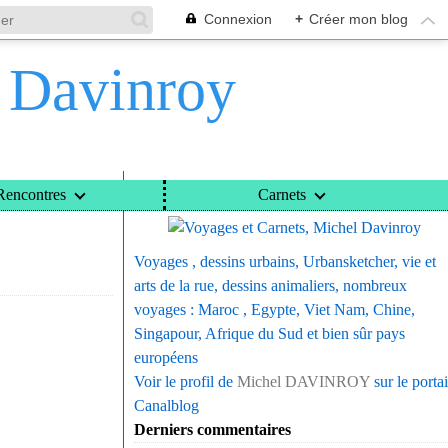
Connexion
+
Créer mon blog
l Davinroy
Voyages et Carnets, Michel Davinroy
Rencontres
Carnets
Voyages , dessins urbains, Urbansketcher, vie et
arts de la rue, dessins animaliers, nombreux
voyages : Maroc , Egypte, Viet Nam, Chine,
Singapour, Afrique du Sud et bien sûr pays
européens
Voir le profil de
Michel DAVINROY
sur le portai
Canalblog
Derniers commentaires