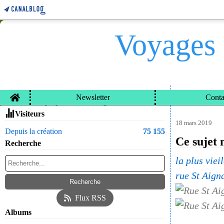
Voyages 
Home
Newsletter
Conta
VOYAGES ET CARN
Contacter le propriétaire du blog
Visiteurs
18 mars 2019
Depuis la création
75 155
Ce sujet 
Recherche
la plus vie
rue St Aign
Flux RSS
Albums