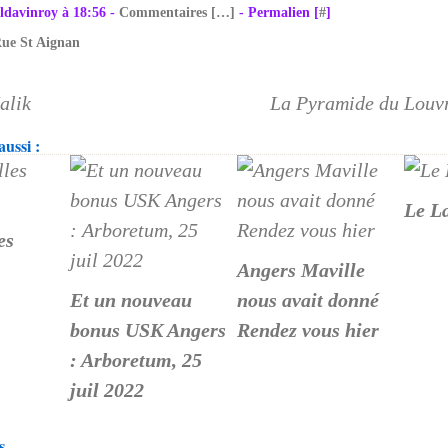
ldavinroy à 18:56 -
Commentaires [
…
]
- Permalien [
#
]
ue St Aignan
alik
La Pyramide du Louvr
ussi :
Le L
es
Angers Maville
Et un nouveau
nous avait donné
bonus USK Angers
Rendez vous hier
: Arboretum, 25
juil 2022
s