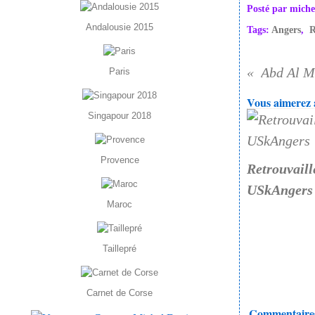
Posté par miche
Andalousie 2015
Tags:
Angers
,
R
Abd Al M
Paris
Vous aimerez a
Singapour 2018
Provence
Retrouvaill
USkAngers
Maroc
Taillepré
Carnet de Corse
Commentaire