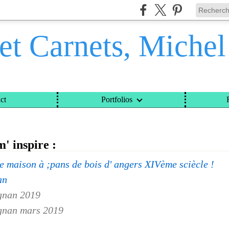
et Carnets, Miche
ct
Portfolios
ETS, MICHEL DAVINROY
>
CATEGORIES
>
CE SUJET M' INSPIRE :
m' inspire :
ile maison à ;pans de bois d' angers XIVème sciècle !
an