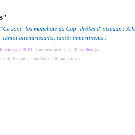
s"
Ce sont "les manchots du Cap" drôles d' oiseaux ! À l
tantôt attendrissants, tantôt impertinents !
ldavinroy à 10:04 -
Commentaires [
…
]
- Permalien [
#
]
u sud
,
Penguin
,
boulders de Simon ´s town