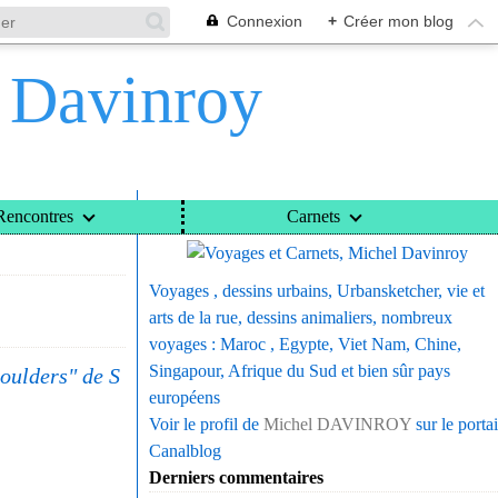
Connexion
+
Créer mon blog
l Davinroy
Voyages et Carnets, Michel Davinroy
Rencontres
Carnets
Voyages , dessins urbains, Urbansketcher, vie et
arts de la rue, dessins animaliers, nombreux
voyages : Maroc , Egypte, Viet Nam, Chine,
Singapour, Afrique du Sud et bien sûr pays
boulders" de S
européens
Voir le profil de
Michel DAVINROY
sur le portai
Canalblog
Derniers commentaires