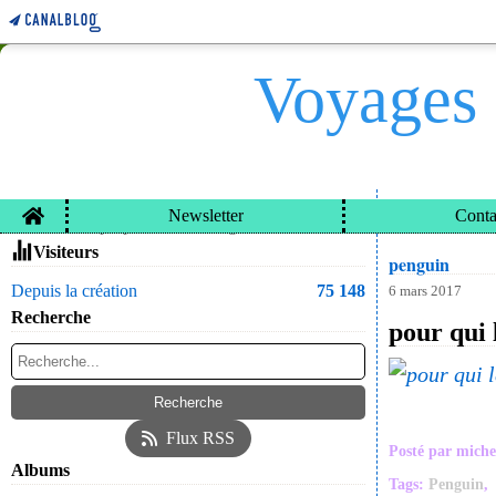
Voyages 
Home
Newsletter
Conta
VOYAGES ET CARN
Contacter le propriétaire du blog
Visiteurs
penguin
Depuis la création
75 148
6 mars 2017
Recherche
pour qui
Flux RSS
Posté par miche
Albums
Tags:
Penguin