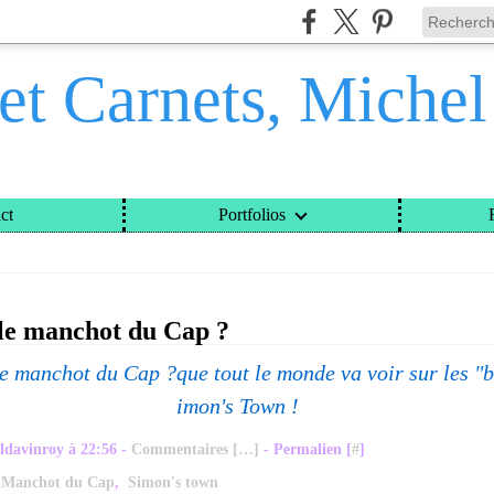
et Carnets, Miche
ct
Portfolios
ETS, MICHEL DAVINROY
>
CATEGORIES
>
PENGUIN
 le manchot du Cap ?
que tout le monde va voir sur les "
imon's Town !
ldavinroy à 22:56 -
Commentaires [
…
]
- Permalien [
#
]
,
Manchot du Cap
,
Simon's town