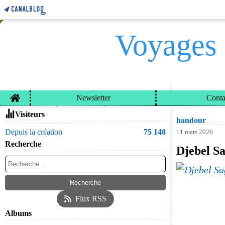
Voyages 
Home
Newsletter
Conta
VOYAGES ET CARN
Contacter le propriétaire du blog
Visiteurs
handour
Depuis la création
75 148
11 mars 2026
Recherche
Djebel Sa
Flux RSS
Albums