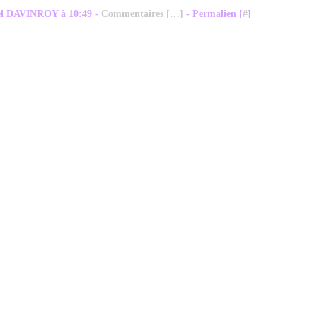
el DAVINROY à 10:49 -
Commentaires [
…
]
- Permalien [
#
]