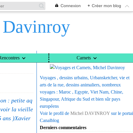
Connexion
+
Créer mon blog
l Davinroy
Voyages et Carnets, Michel Davinroy
Rencontres
Carnets
Voyages , dessins urbains, Urbansketcher, vie et
arts de la rue, dessins animaliers, nombreux
voyages : Maroc , Egypte, Viet Nam, Chine,
Singapour, Afrique du Sud et bien sûr pays
ion : petite aq
européens
voir la vieille
Voir le profil de
Michel DAVINROY
sur le portai
5 ans )Xavier
Canalblog
Derniers commentaires