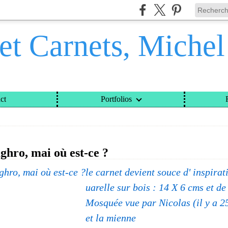
et Carnets, Miche
ct
Portfolios
ETS, MICHEL DAVINROY
>
CATEGORIES
>
HANDOUR
ghro, mai où est-ce ?
le carnet devient souce d' inspirat
uarelle sur bois : 14 X 6 cms et de 
Mosquée vue par Nicolas (il y a 2
et la mienne