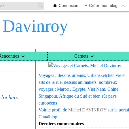
Connexion
+
Créer mon blog
l Davinroy
Voyages et Carnets, Michel Davinroy
Rencontres
Carnets
Voyages , dessins urbains, Urbansketcher, vie et
arts de la rue, dessins animaliers, nombreux
voyages : Maroc , Egypte, Viet Nam, Chine,
Singapour, Afrique du Sud et bien sûr pays
clochers
européens
Voir le profil de
Michel DAVINROY
sur le portai
Canalblog
Derniers commentaires