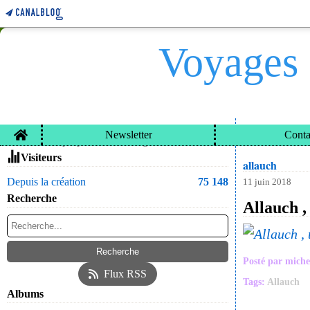
Voyages 
Home
Newsletter
Conta
VOYAGES ET CARN
Contacter le propriétaire du blog
Visiteurs
allauch
Depuis la création
75 148
11 juin 2018
Recherche
Allauch ,
Posté par miche
Flux RSS
Tags:
Allauch
Albums