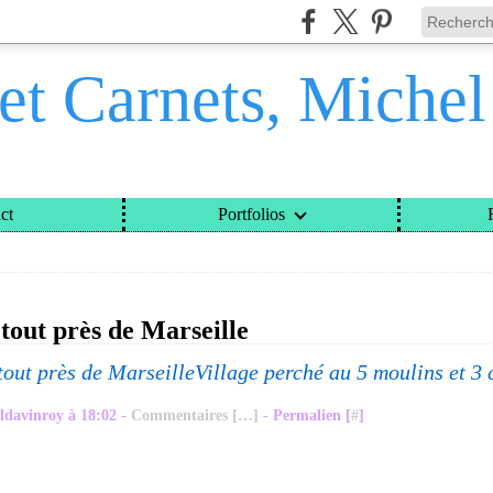
et Carnets, Miche
ct
Portfolios
ETS, MICHEL DAVINROY
>
CATEGORIES
>
ALLAUCH
 tout près de Marseille
Village perché au 5 moulins et 3 
ldavinroy à 18:02 -
Commentaires [
…
]
- Permalien [
#
]