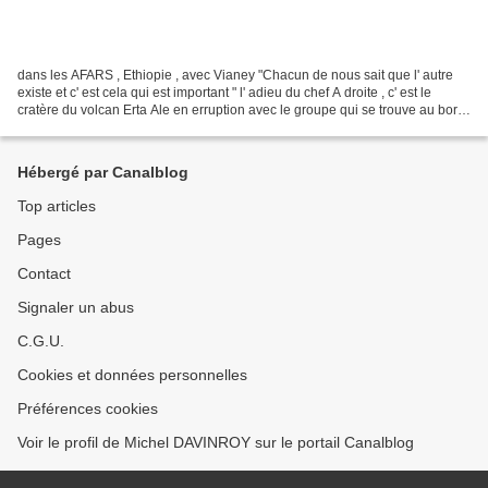
dans les AFARS , Ethiopie , avec Vianey "Chacun de nous sait que l' autre
existe et c' est cela qui est important " l' adieu du chef A droite , c' est le
cratère du volcan Erta Ale en erruption avec le groupe qui se trouve au bord
!
Hébergé par Canalblog
Top articles
Pages
Contact
Signaler un abus
C.G.U.
Cookies et données personnelles
Préférences cookies
Voir le profil de Michel DAVINROY sur le portail Canalblog