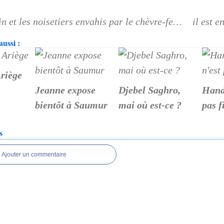
Le romarin et les noisetiers envahis par le chèvre-feuille
ussi :
riège
Jeanne expose
Djebel Saghro,
Hando
bientôt à Saumur
mai où est-ce ?
pas f
s
Ajouter un commentaire