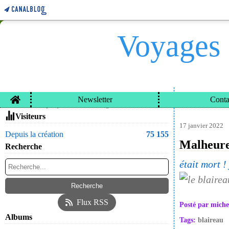
Voyages 
Home
Newsletter
Conta
VOYAGES ET CARN
Contacter le propriétaire du blog
Visiteurs
17 janvier 2022
Depuis la création
75 155
Malheure
Recherche
était mort ! 
Flux RSS
Posté par miche
Albums
Tags:
blaireau