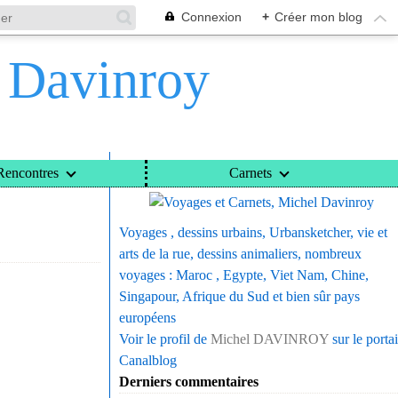
Connexion
+
Créer mon blog
l Davinroy
Voyages et Carnets, Michel Davinroy
Rencontres
Carnets
Voyages , dessins urbains, Urbansketcher, vie et
arts de la rue, dessins animaliers, nombreux
voyages : Maroc , Egypte, Viet Nam, Chine,
Singapour, Afrique du Sud et bien sûr pays
européens
Voir le profil de
Michel DAVINROY
sur le portai
Canalblog
Derniers commentaires