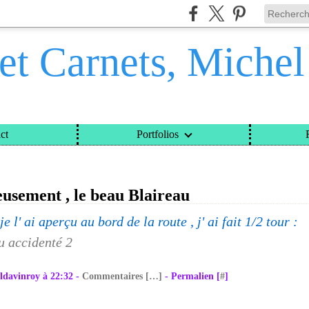
et Carnets, Miche
ct
Portfolios
ETS, MICHEL DAVINROY
>
CATEGORIES
>
MALHEUREUSEMENT , LE BEAU BLAIREAU
usement , le beau Blaireau
je l' ai aperçu au bord de la route , j' ai fait 1/2 tour :
ldavinroy à 22:32 -
Commentaires [
…
]
- Permalien [
#
]