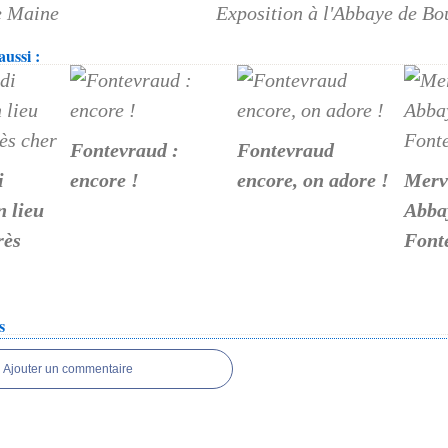
e Maine
Exposition à l'Abbaye de Bo
ussi :
Fontevraud :
Fontevraud
i
encore !
encore, on adore !
Merv
n lieu
Abba
rès
Font
s
Ajouter un commentaire