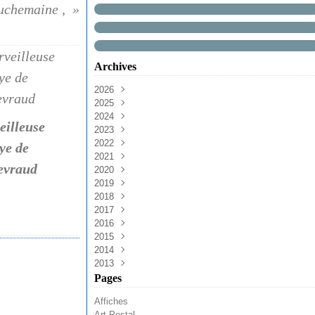
uchemaine ,
Archives
2026
2025
Août
(1)
2024
Avril
Décembre
(1)
(3)
eilleuse
2023
Mars
Novembre
Décembre
(1)
(2)
(1)
2022
Février
Octobre
Novembre
Décembre
(2)
(1)
(2)
(3)
ye de
2021
Janvier
Septembre
Octobre
Novembre
Décembre
(3)
(6)
(3)
(2)
(4)
evraud
2020
Août
Septembre
Septembre
Novembre
Décembre
(4)
(3)
(4)
(10)
(1)
2019
Juin
Août
Août
Octobre
Novembre
Décembre
(1)
(2)
(1)
(5)
(6)
(6)
2018
Mars
Juillet
Juillet
Septembre
Octobre
Novembre
Décembre
(2)
(3)
(2)
(6)
(13)
(7)
(4)
2017
Février
Juin
Juin
Août
Septembre
Octobre
Novembre
Décembre
(2)
(1)
(6)
(4)
(10)
(9)
(11)
(3)
2016
Janvier
Mai
Mai
Juillet
Août
Septembre
Octobre
Novembre
Décembre
(8)
(3)
(2)
(10)
(3)
(9)
(18)
(7)
(9)
2015
Avril
Avril
Juin
Juillet
Août
Septembre
Octobre
Novembre
Décembre
(5)
(5)
(4)
(1)
(1)
(13)
(11)
(11)
(6)
2014
Mars
Mars
Mai
Juin
Juillet
Août
Septembre
Octobre
Novembre
Décembre
(1)
(9)
(5)
(13)
(2)
(4)
(13)
(2)
(17)
(14)
2013
Février
Février
Avril
Mai
Juin
Juillet
Août
Septembre
Octobre
Novembre
Décembre
(2)
(9)
(1)
(4)
(3)
(5)
(2)
(9)
(17)
(18)
(11)
Janvier
Janvier
Mars
Avril
Mai
Juin
Juillet
Août
Septembre
Octobre
Novembre
Décembre
(2)
(6)
(4)
(13)
(7)
(6)
(6)
(3)
(14)
(18)
(10)
(13)
Pages
Février
Mars
Avril
Mai
Juin
Juillet
Août
Septembre
Octobre
Novembre
(5)
(5)
(6)
(21)
(5)
(11)
(5)
(23)
(23)
(14)
Affiches
Janvier
Février
Mars
Avril
Mai
Juin
Juillet
Août
Septembre
Octobre
(2)
(12)
(5)
(17)
(7)
(10)
(8)
(5)
(18)
(8)
Art Postal