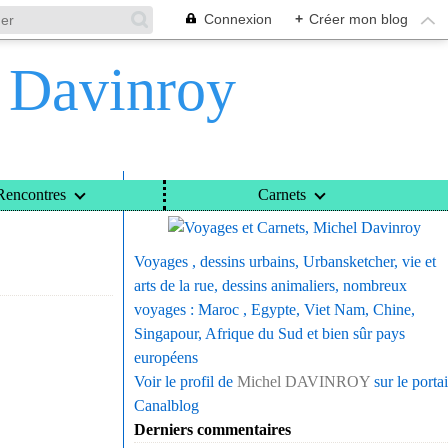
Connexion
+
Créer mon blog
l Davinroy
Voyages et Carnets, Michel Davinroy
Rencontres
Carnets
FONTEVRAUD
Voyages , dessins urbains, Urbansketcher, vie et
arts de la rue, dessins animaliers, nombreux
voyages : Maroc , Egypte, Viet Nam, Chine,
Singapour, Afrique du Sud et bien sûr pays
européens
Voir le profil de
Michel DAVINROY
sur le portai
Canalblog
Derniers commentaires