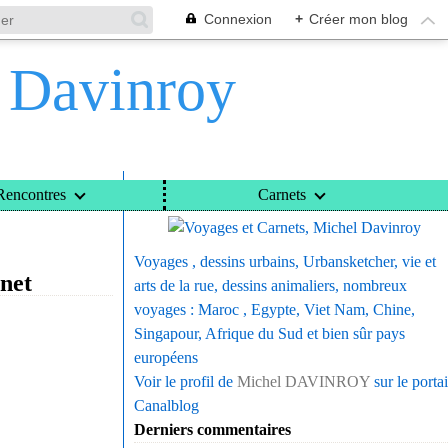
Connexion
+
Créer mon blog
l Davinroy
Voyages et Carnets, Michel Davinroy
Rencontres
Carnets
LES PAS DE VERNET
Voyages , dessins urbains, Urbansketcher, vie et
net
arts de la rue, dessins animaliers, nombreux
voyages : Maroc , Egypte, Viet Nam, Chine,
Singapour, Afrique du Sud et bien sûr pays
européens
Voir le profil de
Michel DAVINROY
sur le portai
Canalblog
Derniers commentaires