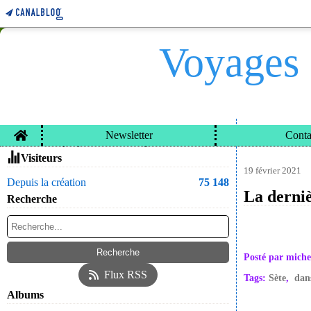
Voyages 
Home
Newsletter
Conta
VOYAGES ET CARN
Contacter le propriétaire du blog
Visiteurs
19 février 2021
Depuis la création
75 148
La derniè
Recherche
Posté par miche
Flux RSS
Tags:
Sète
,
dan
Albums