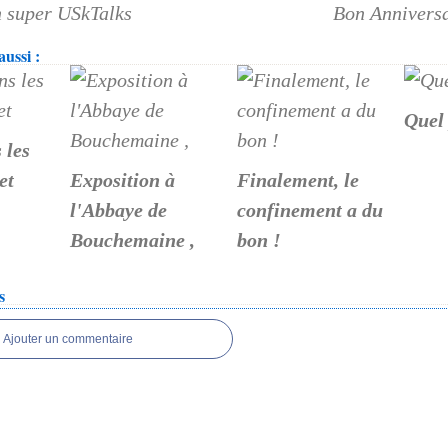
n super USkTalks
Bon Anniversa
ussi :
Quel 
 les
et
Exposition à
Finalement, le
l'Abbaye de
confinement a du
Bouchemaine ,
bon !
s
Ajouter un commentaire