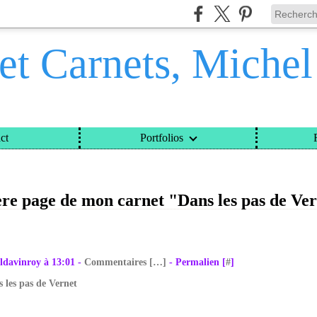
et Carnets, Miche
ct
Portfolios
ETS, MICHEL DAVINROY
>
CATEGORIES
>
LA DERNIÈRE PAGE DE MON CARNET "DANS 
re page de mon carnet "Dans les pas de Ver
ldavinroy à 13:01 -
Commentaires [
…
]
- Permalien [
#
]
s les pas de Vernet