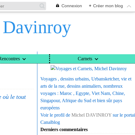
Connexion
+
Créer mon blog
l Davinroy
Voyages et Carnets, Michel Davinroy
Rencontres
Carnets
Voyages , dessins urbains, Urbansketcher, vie et
arts de la rue, dessins animaliers, nombreux
voyages : Maroc , Egypte, Viet Nam, Chine,
e où le tout
Singapour, Afrique du Sud et bien sûr pays
européens
Voir le profil de
Michel DAVINROY
sur le portai
Canalblog
Derniers commentaires