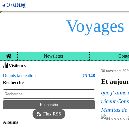
Voyages 
Home
Newsletter
Conta
VOYAGES ET CARN
Contacter le propriétaire du blog
Visiteurs
30 novembre 202
Depuis la création
75 148
Et aujour
Recherche
que j' aime 
récent Cons
Manitas de
Flux RSS
Albums