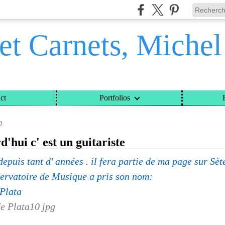
et Carnets, Miche
ct
Portfolios
ETS, MICHEL DAVINROY
>
CATEGORIES
>
ET AUJOURD'HUI C' EST UN GUITARISTE
0
d'hui c' est un guitariste
depuis tant d' années . il fera partie de ma page sur Sèt
ervatoire de Musique a pris son nom:
 Plata