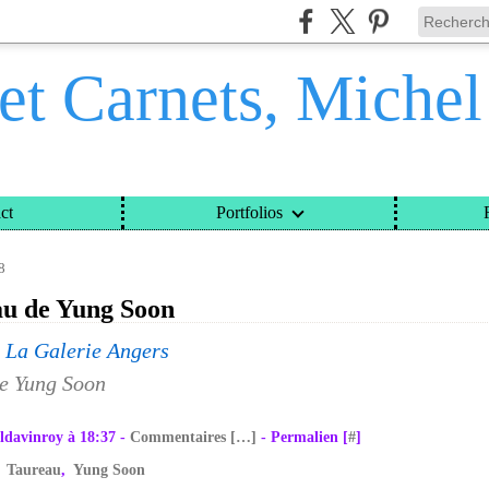
et Carnets, Miche
ct
Portfolios
ETS, MICHEL DAVINROY
>
CATEGORIES
>
LE TAUREAU DE YUNG SOON
8
au de Yung Soon
 La Galerie Angers
ldavinroy à 18:37 -
Commentaires [
…
]
- Permalien [
#
]
,
Taureau
,
Yung Soon