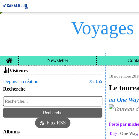
Voyages 
Home
Newsletter
Conta
VOYAGES ET CARN
Contacter le propriétaire du blog
Visiteurs
18 novembre 201
Depuis la création
75 155
Le taure
Recherche
au One Way
Flux RSS
Posté par miche
Albums
Tags:
One Way