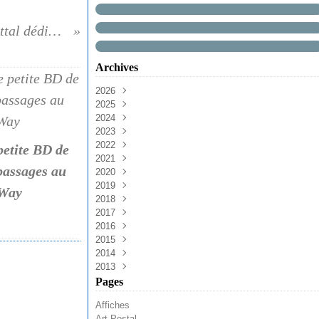
Jérôme Attal dédicace
Archives
2026
2025
Août
(1)
2024
Avril
Décembre
(1)
(3)
2023
Mars
Novembre
Décembre
(1)
(2)
(1)
2022
Février
Octobre
Novembre
Décembre
(2)
(1)
(2)
(3)
petite BD de
2021
Janvier
Septembre
Octobre
Novembre
Décembre
(3)
(6)
(3)
(2)
(4)
passages au
2020
Août
Septembre
Septembre
Novembre
Décembre
(4)
(3)
(4)
(10)
(1)
2019
Juin
Août
Août
Octobre
Novembre
Décembre
(1)
(2)
(1)
(5)
(6)
(6)
Way
2018
Mars
Juillet
Juillet
Septembre
Octobre
Novembre
Décembre
(2)
(3)
(2)
(6)
(13)
(7)
(4)
2017
Février
Juin
Juin
Août
Septembre
Octobre
Novembre
Décembre
(2)
(1)
(6)
(4)
(10)
(9)
(11)
(3)
2016
Janvier
Mai
Mai
Juillet
Août
Septembre
Octobre
Novembre
Décembre
(8)
(3)
(2)
(10)
(3)
(9)
(18)
(7)
(9)
2015
Avril
Avril
Juin
Juillet
Août
Septembre
Octobre
Novembre
Décembre
(5)
(5)
(4)
(1)
(1)
(13)
(11)
(11)
(6)
2014
Mars
Mars
Mai
Juin
Juillet
Août
Septembre
Octobre
Novembre
Décembre
(1)
(9)
(5)
(13)
(2)
(4)
(13)
(2)
(17)
(14)
2013
Février
Février
Avril
Mai
Juin
Juillet
Août
Septembre
Octobre
Novembre
Décembre
(2)
(9)
(1)
(4)
(3)
(5)
(2)
(9)
(17)
(18)
(11)
Janvier
Janvier
Mars
Avril
Mai
Juin
Juillet
Août
Septembre
Octobre
Novembre
Décembre
(2)
(6)
(4)
(13)
(7)
(6)
(6)
(3)
(14)
(18)
(10)
(13)
Pages
Février
Mars
Avril
Mai
Juin
Juillet
Août
Septembre
Octobre
Novembre
(5)
(5)
(6)
(21)
(5)
(11)
(5)
(23)
(23)
(14)
Affiches
Janvier
Février
Mars
Avril
Mai
Juin
Juillet
Août
Septembre
Octobre
(2)
(12)
(5)
(17)
(7)
(10)
(8)
(5)
(18)
(8)
Art Postal