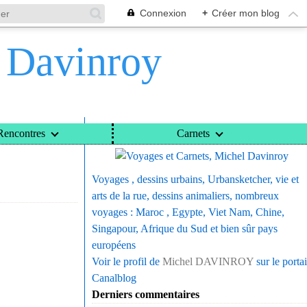
Connexion
+
Créer mon blog
l Davinroy
Voyages et Carnets, Michel Davinroy
Rencontres
Carnets
Voyages , dessins urbains, Urbansketcher, vie et
arts de la rue, dessins animaliers, nombreux
voyages : Maroc , Egypte, Viet Nam, Chine,
Singapour, Afrique du Sud et bien sûr pays
européens
Voir le profil de
Michel DAVINROY
sur le portai
Canalblog
Derniers commentaires