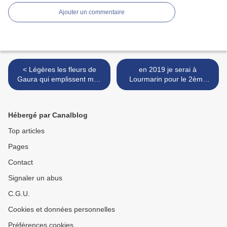
Ajouter un commentaire
< Légères les fleurs de
en 2019 je serai à
Gaura qui emplissent mon
Lourmarin pour le 2ème
jardin !
Festival >
Hébergé par Canalblog
Top articles
Pages
Contact
Signaler un abus
C.G.U.
Cookies et données personnelles
Préférences cookies