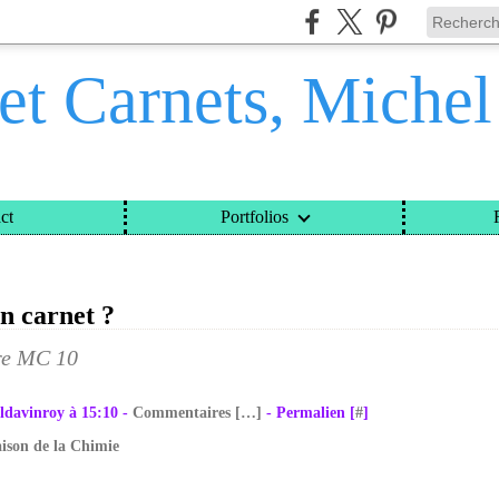
et Carnets, Miche
ct
Portfolios
ETS, MICHEL DAVINROY
>
CATEGORIES
>
1 PROCHAIN CARNET ?
n carnet ?
ldavinroy à 15:10 -
Commentaires [
…
]
- Permalien [
#
]
ison de la Chimie