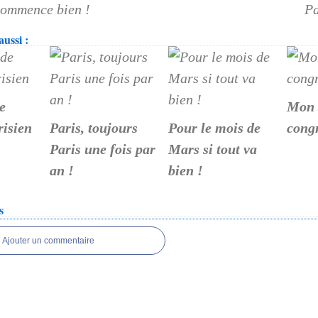
commence bien !
Pa
ussi :
e
Mon 
risien
Paris, toujours
Pour le mois de
cong
Paris une fois par
Mars si tout va
an !
bien !
s
Ajouter un commentaire