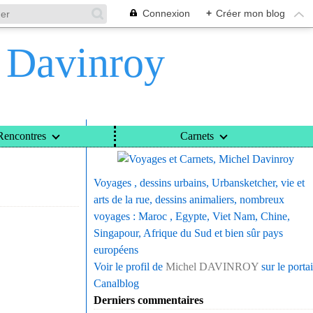
Connexion
+
Créer mon blog
l Davinroy
Voyages et Carnets, Michel Davinroy
Rencontres
Carnets
Voyages , dessins urbains, Urbansketcher, vie et
arts de la rue, dessins animaliers, nombreux
voyages : Maroc , Egypte, Viet Nam, Chine,
Singapour, Afrique du Sud et bien sûr pays
européens
Voir le profil de
Michel DAVINROY
sur le portai
Canalblog
Derniers commentaires