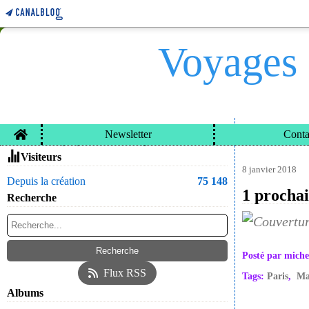
Voyages 
Home
Newsletter
Conta
VOYAGES ET CARN
Contacter le propriétaire du blog
Visiteurs
8 janvier 2018
Depuis la création
75 148
1 prochai
Recherche
Posté par miche
Flux RSS
Tags:
Paris
,
Ma
Albums