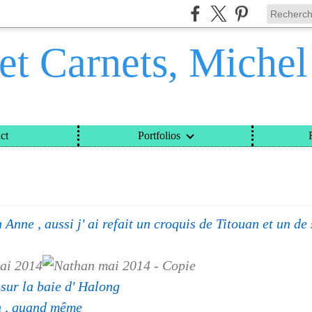
et Carnets, Miche
ct
Portfolios
ETS, MICHEL DAVINROY
>
CATEGORIES
>
VACANCES
 Anne , aussi j' ai refait un croquis de Titouan et un de
noun sur la baie d' Halo
n , quand même