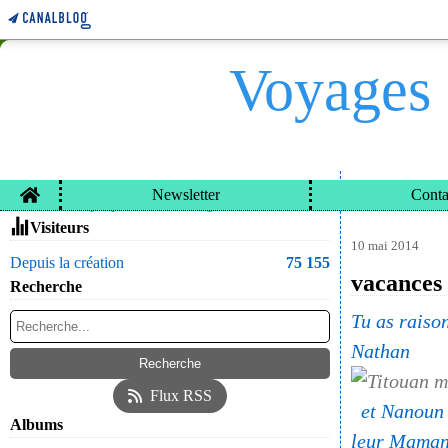
Voyages 
Home
Newsletter
Conta
VOYAGES ET CARN
Contacter le propriétaire du blog
Visiteurs
10 mai 2014
Depuis la création
75 155
vacances
Recherche
Tu as raison
Nathan
Flux RSS
et Na
Albums
leur Mama