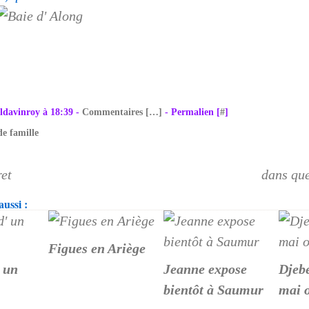
ldavinroy à 18:39 -
Commentaires [
…
]
- Permalien [
#
]
de famille
ret
dans que
ussi :
Figues en Ariège
 un
Jeanne expose
Djeb
bientôt à Saumur
mai o