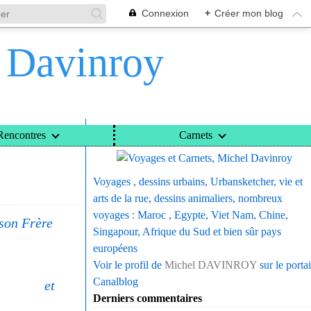
Connexion
+
Créer mon blog
l Davinroy
Voyages et Carnets, Michel Davinroy
Rencontres
Carnets
Voyages , dessins urbains, Urbansketcher, vie et
arts de la rue, dessins animaliers, nombreux
voyages : Maroc , Egypte, Viet Nam, Chine,
 son Frère
Singapour, Afrique du Sud et bien sûr pays
européens
Voir le profil de
Michel DAVINROY
sur le portai
Canalblog
ng et
Derniers commentaires