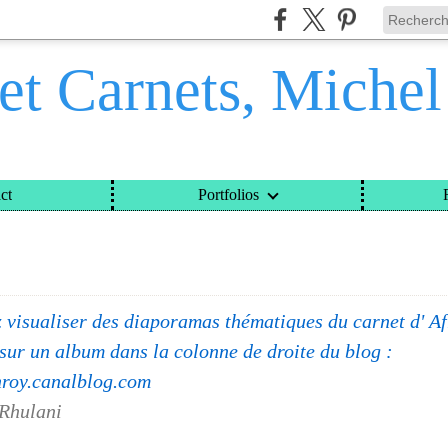
et Carnets, Miche
ct
Portfolios
ETS, MICHEL DAVINROY
>
CATEGORIES
>
ALBUMS
 visualiser des diaporamas thématiques du carnet d' Af
 sur un album dans la colonne de droite du blog :
nroy.canalblog.com