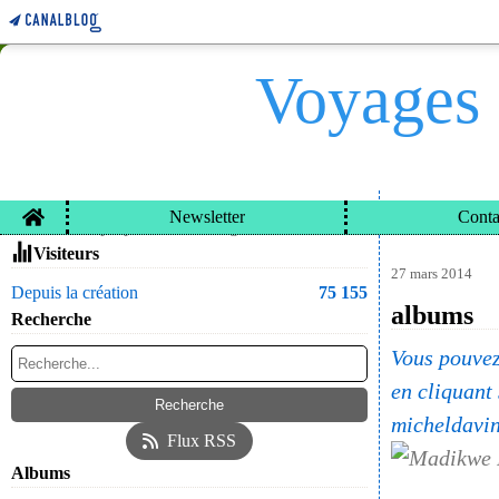
Voyages 
Home
Newsletter
Conta
VOYAGES ET CARN
Contacter le propriétaire du blog
Visiteurs
27 mars 2014
Depuis la création
75 155
albums
Recherche
Vous pouvez
en cliquant
micheldavi
Flux RSS
Albums