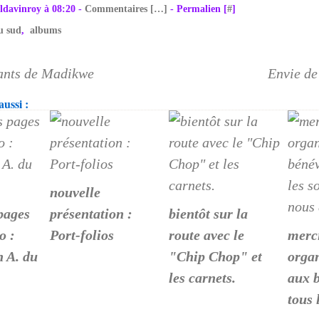
ldavinroy à 08:20 -
Commentaires [
…
]
- Permalien [
#
]
u sud
,
albums
hants de Madikwe
Envie de
ussi :
nouvelle
 pages
présentation :
bientôt sur la
o :
Port-folios
route avec le
merc
 A. du
"Chip Chop" et
organ
les carnets.
aux b
tous 