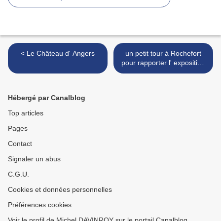
< Le Château d' Angers
un petit tour à Rochefort
pour rapporter l' exposition
du Printemps à la Corderie
Royale >
Hébergé par Canalblog
Top articles
Pages
Contact
Signaler un abus
C.G.U.
Cookies et données personnelles
Préférences cookies
Voir le profil de Michel DAVINROY sur le portail Canalblog