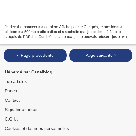
Je devais annoncer ma dernière Affiche pour le Congrès, le président a
célébré ma 50ème participation et a souhaité que je continue à faire le
croquis de l' Affiche. Comblé de cadeaux , je ne pouvais refuser ! juste avant
Agnès Buzyn qui m' a dédicacé...
< Page précédente
Page suivante >
Hébergé par Canalblog
Top articles
Pages
Contact
Signaler un abus
C.G.U.
Cookies et données personnelles