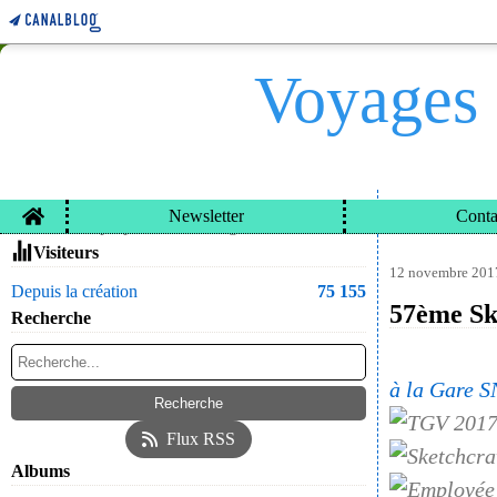
Voyages 
Home
Newsletter
Conta
VOYAGES ET CARN
Contacter le propriétaire du blog
Visiteurs
12 novembre 201
Depuis la création
75 155
57ème Sk
Recherche
à la Gare S
Flux RSS
Albums