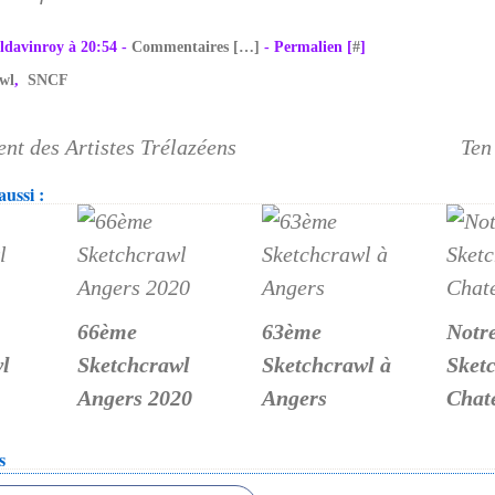
ldavinroy à 20:54 -
Commentaires [
…
]
- Permalien [
#
]
wl
,
SNCF
nt des Artistes Trélazéens
Ten
ussi :
66ème
63ème
Notr
l
Sketchcrawl
Sketchcrawl à
Sket
Angers 2020
Angers
Chat
s