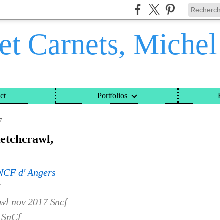
et Carnets, Miche
ct
Portfolios
ETS, MICHEL DAVINROY
>
CATEGORIES
>
57ÈME SKETCHCRAWL,
7
etchcrawl,
NCF d' Angers