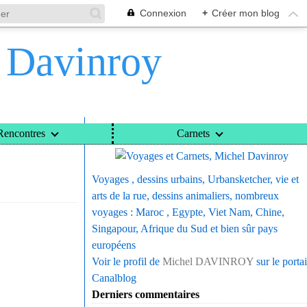
Connexion
+
Créer mon blog
l Davinroy
Voyages et Carnets, Michel Davinroy
Rencontres
Carnets
Voyages , dessins urbains, Urbansketcher, vie et
arts de la rue, dessins animaliers, nombreux
voyages : Maroc , Egypte, Viet Nam, Chine,
Singapour, Afrique du Sud et bien sûr pays
européens
Voir le profil de
Michel DAVINROY
sur le portai
Canalblog
Derniers commentaires