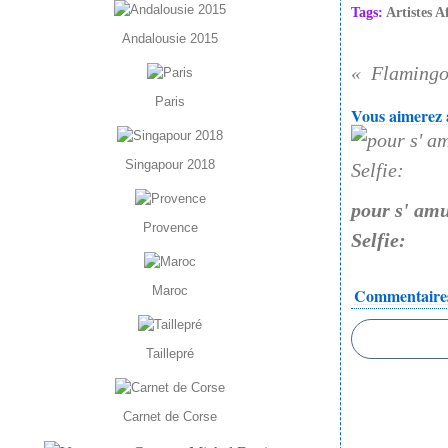
Tags:
Artistes A
Andalousie 2015
Flamingo
Paris
Vous aimerez a
Singapour 2018
pour s' am
Provence
Selfie:
Maroc
Commentaire
Taillepré
Carnet de Corse