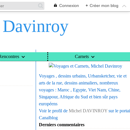
Connexion
+
Créer mon blog
l Davinroy
Voyages et Carnets, Michel Davinroy
Rencontres
Carnets
Voyages , dessins urbains, Urbansketcher, vie et
arts de la rue, dessins animaliers, nombreux
voyages : Maroc , Egypte, Viet Nam, Chine,
Singapour, Afrique du Sud et bien sûr pays
européens
Voir le profil de
Michel DAVINROY
sur le portai
Canalblog
Derniers commentaires