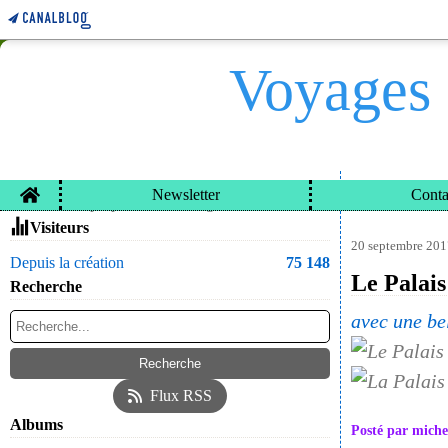
Voyages 
Home
Newsletter
Conta
VOYAGES ET CARN
Contacter le propriétaire du blog
Visiteurs
20 septembre 201
Depuis la création
75 148
Le Palais
Recherche
avec une bel
Flux RSS
Albums
Posté par miche