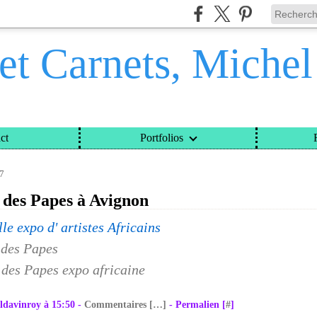
et Carnets, Miche
ct
Portfolios
ETS, MICHEL DAVINROY
>
CATEGORIES
>
LE PALAIS DES PAPES À AVIGNON
7
 des Papes à Avignon
le expo d' artistes Africains
ldavinroy à 15:50 -
Commentaires [
…
]
- Permalien [
#
]