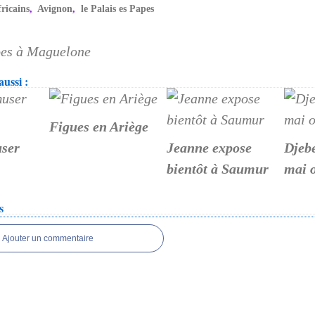
fricains
,
Avignon
,
le Palais es Papes
es à Maguelone
ussi :
Figues en Ariège
user
Jeanne expose
Djeb
bientôt à Saumur
mai o
s
Ajouter un commentaire