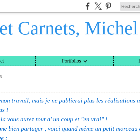
et Carnets, Miche
ct
Portfolios
ETS, MICHEL DAVINROY
>
CATEGORIES
>
DIEPPE ;
6
mon travail, mais je ne publierai plus les réalisations a
as !
a vous aurez tout d' un coup et "en vrai" !
me bien partager , voici quand même un petit morceau 
e :