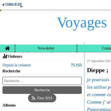
Voyages 
Home
Newsletter
Conta
VOYAGES ET CARN
Contacter le propriétaire du blog
Visiteurs
27 septembre 201
Depuis la création
75 155
Dieppe ;
Recherche
je poursuis 
les utilise p
et comme cel
Flux RSS
Comme j' ai
Albums
Panoramiqu