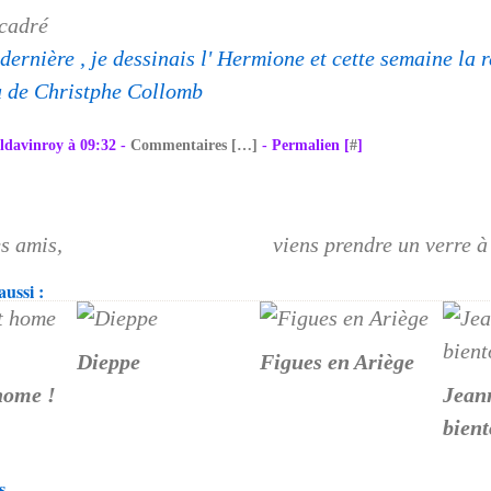
dernière , je dessinais l' Hermione et cette semaine la 
u de Christphe Collomb
ldavinroy à 09:32 -
Commentaires [
…
]
- Permalien [
#
]
es amis,
viens prendre un verre à
ussi :
Dieppe
Figues en Ariège
home !
Jean
bien
s