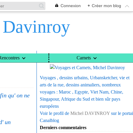
Connexion
+
Créer mon blog
l Davinroy
Voyages et Carnets, Michel Davinroy
Rencontres
Carnets
Voyages , dessins urbains, Urbansketcher, vie et
arts de la rue, dessins animaliers, nombreux
voyages : Maroc , Egypte, Viet Nam, Chine,
fin qu' on ne
Singapour, Afrique du Sud et bien sûr pays
européens
Voir le profil de
Michel DAVINROY
sur le portai
Canalblog
d' un
Derniers commentaires