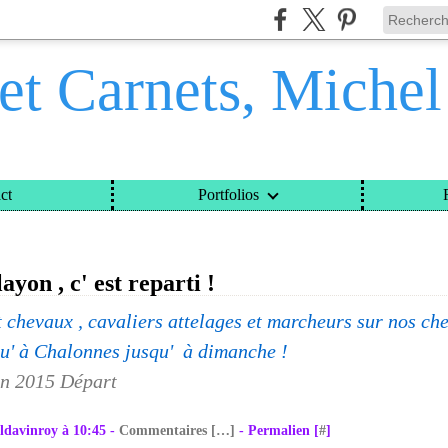
et Carnets, Miche
ct
Portfolios
ETS, MICHEL DAVINROY
>
CATEGORIES
>
LA TRANSLAYON , C' EST REPARTI !
ayon , c' est reparti !
t chevaux , cavaliers attelages et marcheurs sur nos ch
qu' à Chalonnes jusqu' à dimanche !
ldavinroy à 10:45 -
Commentaires [
…
]
- Permalien [
#
]