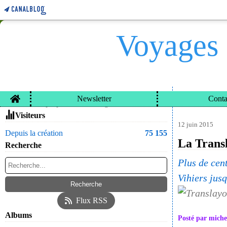
Voyages 
Home
Newsletter
Conta
VOYAGES ET CARN
Contacter le propriétaire du blog
Visiteurs
12 juin 2015
Depuis la création
75 155
La Transl
Recherche
Plus de cen
Vihiers jus
Flux RSS
Albums
Posté par miche