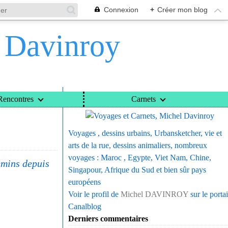
Connexion
+
Créer mon blog
l Davinroy
Voyages et Carnets, Michel Davinroy
Rencontres
Carnets
Voyages , dessins urbains, Urbansketcher, vie et
arts de la rue, dessins animaliers, nombreux
voyages : Maroc , Egypte, Viet Nam, Chine,
emins depuis
Singapour, Afrique du Sud et bien sûr pays
européens
Voir le profil de
Michel DAVINROY
sur le portai
Canalblog
Derniers commentaires