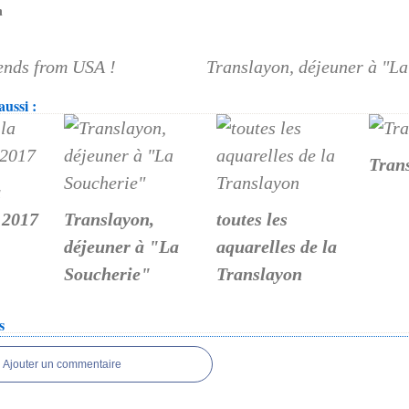
n
ends from USA !
Translayon, déjeuner à "La
ussi :
Tran
a
 2017
Translayon,
toutes les
déjeuner à "La
aquarelles de la
Soucherie"
Translayon
s
Ajouter un commentaire