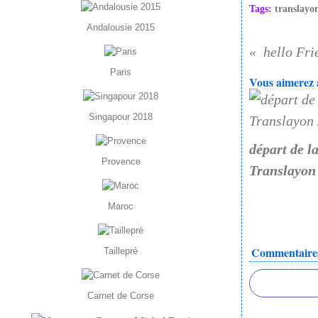
Tags:
translayo
Andalousie 2015
hello Fri
Paris
Vous aimerez a
Singapour 2018
départ de l
Provence
Translayon
Maroc
Commentaire
Taillepré
Carnet de Corse