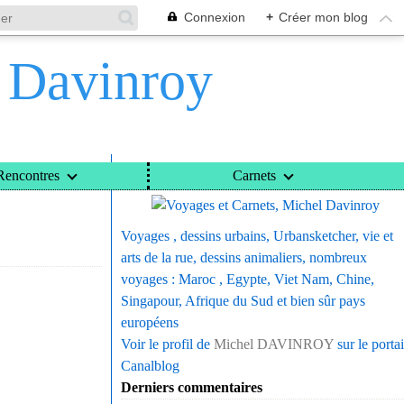
Connexion
+
Créer mon blog
l Davinroy
Voyages et Carnets, Michel Davinroy
Rencontres
Carnets
Voyages , dessins urbains, Urbansketcher, vie et
arts de la rue, dessins animaliers, nombreux
voyages : Maroc , Egypte, Viet Nam, Chine,
Singapour, Afrique du Sud et bien sûr pays
européens
Voir le profil de
Michel DAVINROY
sur le portai
Canalblog
Derniers commentaires