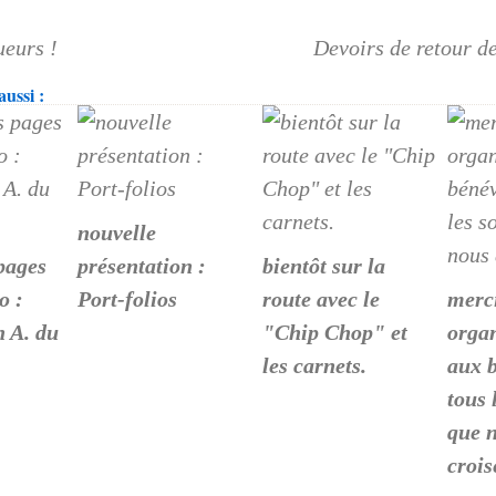
ueurs !
Devoirs de retour d
ussi :
nouvelle
 pages
présentation :
bientôt sur la
o :
Port-folios
route avec le
merc
 A. du
"Chip Chop" et
organ
les carnets.
aux b
tous 
que 
crois