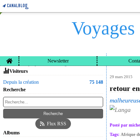
Voyages 
Home
Newsletter
Conta
VOYAGES ET CARN
Contacter le propriétaire du blog
Visiteurs
29 mars 2015
Depuis la création
75 148
retour en
Recherche
malheureuse
Flux RSS
Posté par miche
Albums
Tags:
Afrique d