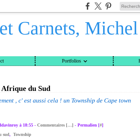
et Carnets, Miche
ct
Portfolios
ETS, MICHEL DAVINROY
>
CATEGORIES
>
RETOUR EN AFRIQUE DU SUD
 Afrique du Sud
ment , c' est aussi cela ! un Township de Cape town
ldavinroy à 18:55 -
Commentaires [
…
]
- Permalien [
#
]
u sud
,
Township