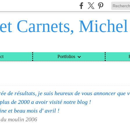
et Carnets, Miche
ct
Portfolios
ETS, MICHEL DAVINROY
>
CATEGORIES
>
MERCI !
rée de résultats, je suis heureux de vous annoncer que v
lus de 2000 a avoir visité notre blog !
ne et beau mois d' avril !