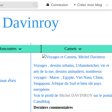
Connexion
+
Créer mon blog
l Davinroy
Voyages et Carnets, Michel Davinroy
Rencontres
Carnets
Voyages , dessins urbains, Urbansketcher, vie et
arts de la rue, dessins animaliers, nombreux
voyages : Maroc , Egypte, Viet Nam, Chine,
ous êtes
Singapour, Afrique du Sud et bien sûr pays
européens
Voir le profil de
Michel DAVINROY
sur le portai
Canalblog
Derniers commentaires