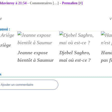
ldavinroy à 21:54 -
Commentaires [
…
]
- Permalien [
#
]
e
v
ussi :
riège
Jeanne expose
Djebel Saghro,
Hando
bientôt à Saumur
mai où est-ce ?
pas f
s
Ajouter un commentaire