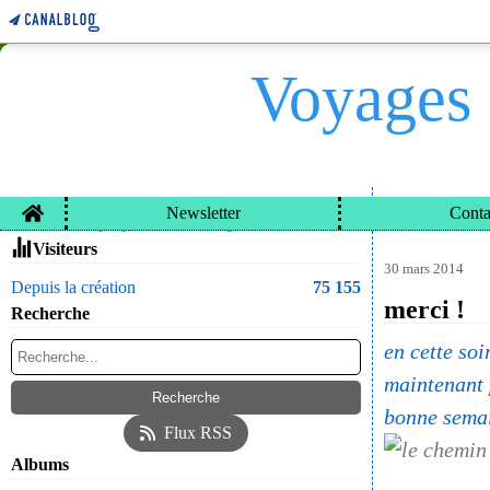
Voyages 
Home
Newsletter
Conta
VOYAGES ET CARN
Contacter le propriétaire du blog
Visiteurs
30 mars 2014
Depuis la création
75 155
merci !
Recherche
en cette soi
maintenant p
bonne semai
Flux RSS
Albums